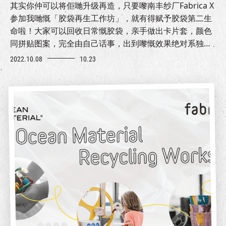
其实你仲可以将佢哋升级再造，只要嚟南丰纱厂Fabrica X
参加我哋慨「胶袋再生工作坊」，就有得赋予胶袋第二生
命啦！大家可以回收日常慨胶袋，亲手做出卡片套，颜色
同拼贴图案，完全由自己话事，出到嚟慨效果绝对系独一
无二㗎！咁好玩又有意义慨活动你仲唔快啲报名？
2022.10.08
10.23