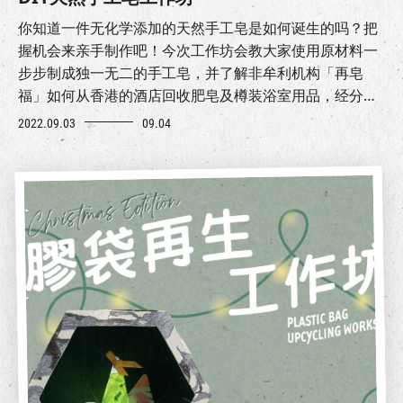
你知道一件无化学添加的天然手工皂是如何诞生的吗？把
握机会来亲手制作吧！今次工作坊会教大家使用原材料一
步步制成独一无二的手工皂，并了解非牟利机构「再皂
福」如何从香港的酒店回收肥皂及樽装浴室用品，经分类
处理后再转赠有需要的社群。天然手工皂不但令你避免接
2022.09.03
09.04
触化学品，更能减少使用塑胶及保护环境。快来报名吧！