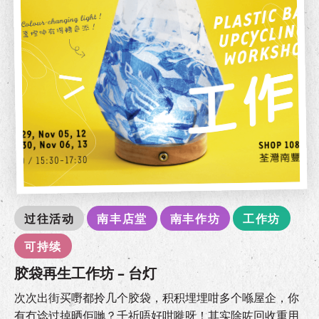
过往活动
南丰店堂
南丰作坊
工作坊
可持续
胶袋再生工作坊 – 台灯
次次出街买嘢都拎几个胶袋，积积埋埋咁多个喺屋企，你
有冇谂过掉晒佢哋？千祈唔好咁嘥呀！其实除咗回收重用