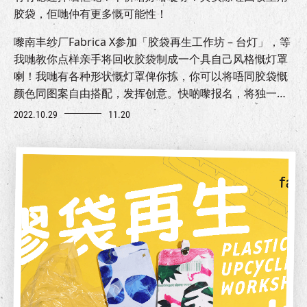
胶袋，佢哋仲有更多慨可能性！
嚟南丰纱厂Fabrica X参加「胶袋再生工作坊 – 台灯」，等
我哋教你点样亲手将回收胶袋制成一个具自己风格慨灯罩
喇！我哋有各种形状慨灯罩俾你拣，你可以将唔同胶袋慨
颜色同图案自由搭配，发挥创意。快啲嚟报名，将独一无
二慨灯罩带返屋企添加新色彩喇，你仲可以趁万圣节整个
2022.10.29
11.20
特别版应节添！