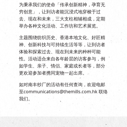
EN
|
繁
为秉承我们的使命「传承创新精神，孕育无
穷创意」，让到访者能沉浸式地穿梭于过
去、现在和未来，三大支柱相辅相成，定期
举办各种文化活动、工作坊和艺术展览。
主题围绕纺织历史、香港本地文化、好匠精
神、创新科技与可持续生活等等，让到访者
体验和探索过去、现在到未来的种种可能
性。活动适合来自各年龄层的访客参与，例
如学生、亲子、情侣、家庭或长者等，部分
更欢迎参加者携同宠物一起出席。
如对南丰纱厂的活动有任何查询，欢迎电邮
至
communications@themills.com.hk
联络
我们。