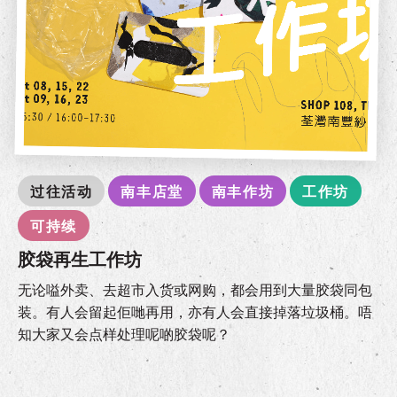
过往活动
南丰店堂
南丰作坊
工作坊
可持续
胶袋再生工作坊
无论嗌外卖、去超市入货或网购，都会用到大量胶袋同包
装。有人会留起佢哋再用，亦有人会直接掉落垃圾桶。唔
知大家又会点样处理呢啲胶袋呢？