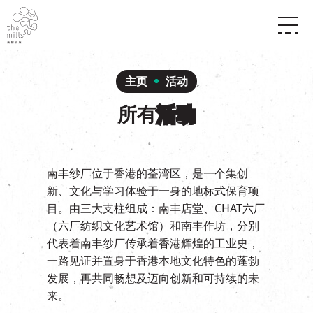
传承与历史
愿景
关于南丰纱厂
主页
活动
三大支柱
店堂指南
媒体中心
所有
活动
商店
南丰店堂
联络我们
活动
餐饮
景点
世界之約
活动
活动场地
南丰纱厂位于香港的荃湾区，是一个集创
活化与保育
展覽
新、文化与学习体验于一身的地标式保育项
走进南丰纱厂
体验
走进南丰纱厂
目。由三大支柱组成：南丰店堂、CHAT六厂
CHAT六厂
（六厂纺织文化艺术馆）和南丰作坊，分别
开放时间及位置
到访我们
南丰作坊
代表着南丰纱厂传承着香港辉煌的工业史，
穿梭巴士服务
一路见证并置身于香港本地文化特色的蓬勃
其他體驗
停车场
发展，再共同畅想及迈向创新和可持续的未
NF TOUCH
来。