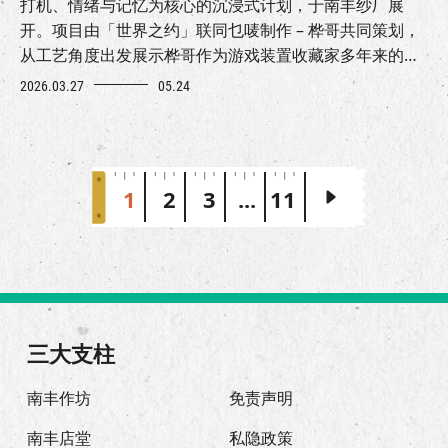
打机、情绪与记忆为核心的沉浸式计划，于南丰纱厂展
开。项目由「世界之约」联同乜唛制作 – 桦哥共同策划，
从工艺角度出发展示桦哥作为游戏装置收藏家多年来的珍
贵收藏
2026.03.27
05.24
1
2
3
...
11
三大支柱
南丰作坊
免责声明
南丰店堂
私隐政策