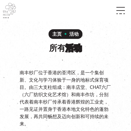
传承与历史
愿景
关于南丰纱厂
主页
活动
三大支柱
店堂指南
媒体中心
所有
活动
商店
南丰店堂
联络我们
活动
餐饮
景点
世界之約
活动
活动场地
南丰纱厂位于香港的荃湾区，是一个集创
活化与保育
展覽
新、文化与学习体验于一身的地标式保育项
走进南丰纱厂
体验
走进南丰纱厂
目。由三大支柱组成：南丰店堂、CHAT六厂
CHAT六厂
（六厂纺织文化艺术馆）和南丰作坊，分别
开放时间及位置
到访我们
南丰作坊
代表着南丰纱厂传承着香港辉煌的工业史，
穿梭巴士服务
一路见证并置身于香港本地文化特色的蓬勃
其他體驗
停车场
发展，再共同畅想及迈向创新和可持续的未
NF TOUCH
来。