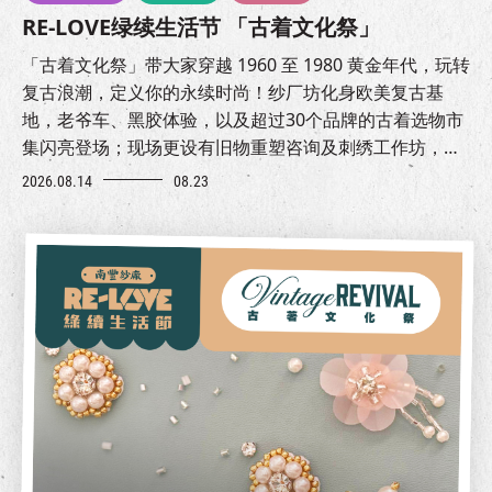
RE-LOVE绿续生活节 「古着文化祭」
「古着文化祭」带大家穿越 1960 至 1980 黄金年代，玩转
复古浪潮，定义你的永续时尚！纱厂坊化身欧美复古基
地，老爷车、黑胶体验，以及超过30个品牌的古着选物市
集闪亮登场；现场更设有旧物重塑咨询及刺绣工作坊，让
你为旧物赋予新生命，解锁质感生活。
2026.08.14
08.23