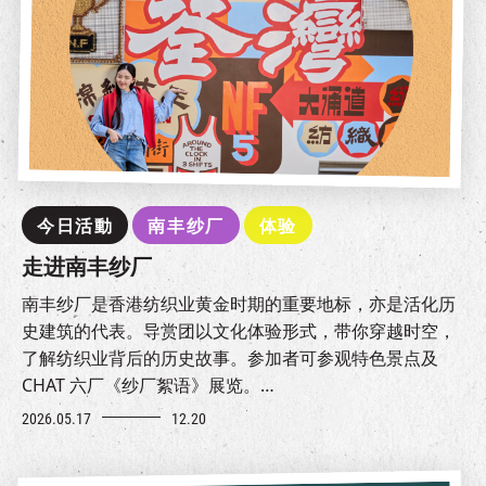
今日活動
南丰纱厂
体验
走进南丰纱厂
南丰纱厂是香港纺织业黄金时期的重要地标，亦是活化历
史建筑的代表。导赏团以文化体验形式，带你穿越时空，
了解纺织业背后的历史故事。参加者可参观特色景点及
CHAT 六厂《纱厂絮语》展览。
诚邀你一同走进南丰纱厂，感受历史、文化与生活交融的
2026.05.17
12.20
独特魅力。