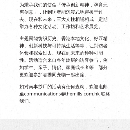
EN
|
繁
为秉承我们的使命「传承创新精神，孕育无
穷创意」，让到访者能沉浸式地穿梭于过
去、现在和未来，三大支柱相辅相成，定期
举办各种文化活动、工作坊和艺术展览。
主题围绕纺织历史、香港本地文化、好匠精
神、创新科技与可持续生活等等，让到访者
体验和探索过去、现在到未来的种种可能
性。活动适合来自各年龄层的访客参与，例
如学生、亲子、情侣、家庭或长者等，部分
更欢迎参加者携同宠物一起出席。
如对南丰纱厂的活动有任何查询，欢迎电邮
至
communications@themills.com.hk
联络
我们。