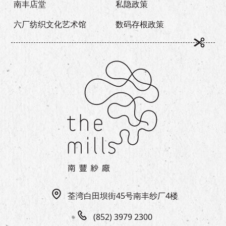
南丰店堂
私隐政策
六厂纺织文化艺术馆
数码存根政策
荃湾白田坝街45号南丰纱厂4楼
(852) 3979 2300