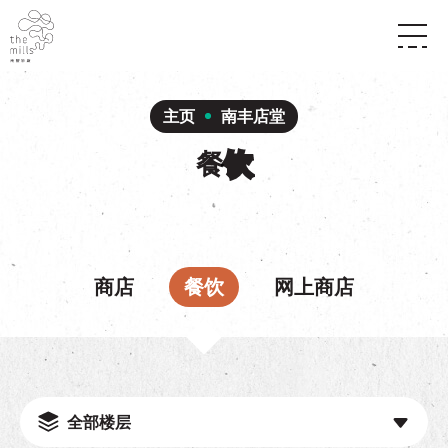
传承与历史
愿景
关于南丰纱厂
主页
南丰店堂
三大支柱
店堂指南
媒体中心
餐
饮
商店
南丰店堂
联络我们
活动
餐饮
景点
世界之約
活动
活动场地
活化与保育
展覽
走进南丰纱厂
商店
餐饮
网上商店
体验
走进南丰纱厂
CHAT六厂
开放时间及位置
到访我们
南丰作坊
穿梭巴士服务
其他體驗
停车场
NF TOUCH
全部楼层