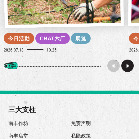
今日活動
CHAT六厂
展览
今
2026.07.18
10.25
2026.
三大支柱
南丰作坊
免责声明
南丰店堂
私隐政策