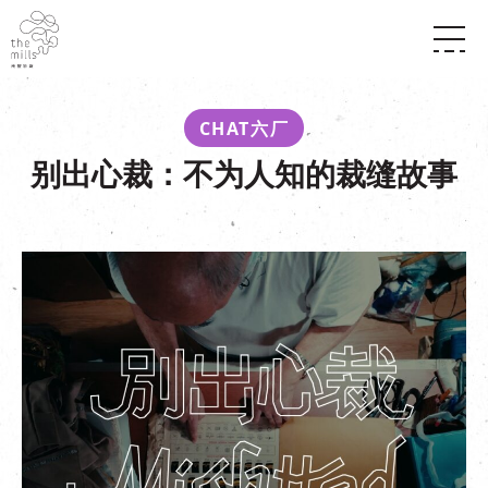
传承与历史
愿景
关于南丰纱厂
CHAT六厂
三大支柱
店堂指南
别出心裁：不为人知的裁缝故事
媒体中心
商店
南丰店堂
联络我们
活动
餐饮
景点
世界之約
活动
活动场地
活化与保育
展覽
走进南丰纱厂
体验
走进南丰纱厂
CHAT六厂
开放时间及位置
到访我们
南丰作坊
穿梭巴士服务
其他體驗
停车场
NF TOUCH