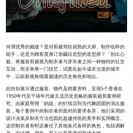
EN
|
繁
何谓优秀的裁缝？是对剪裁驾轻就熟的大师、制作纸样的
能手，还是为顾客度身订造瞩目造型的造型师？「别出心
裁」将服装剪裁视为制衣者与穿衣者之间一种独特的社交
互动，而非单单一门技艺，试图在如今成衣当道的城市
中，以崭新视角细看裁缝的历史角色和地位。
此特别展示通过服装、物件及档案资料，呈现5个香港在
1950年代至千禧年代被主流历史忽略的服装裁剪案例研
究。由家庭帮佣「妈姐」的针线活到当代舞蹈团的演出服
装，每个案例中的制衣者所面对的要求各异，他们采用的
设计决策及制衣方法也因此超越传统的美学和实用概念。
这些制衣者有时还兼任了其他各式各样的角色，包括调解