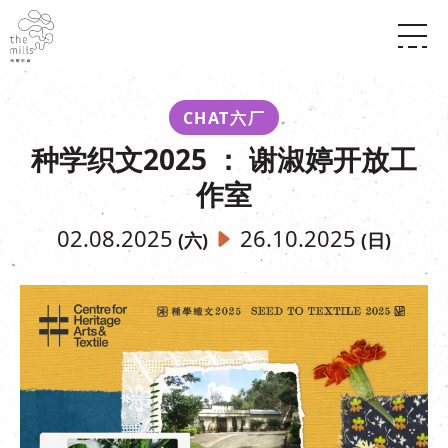
传承与历史
愿景
关于南丰纱厂
CHAT六厂
三大支柱
店堂指南
种学织文2025 ： 谢淑婷开放工
媒体中心
商店
南丰店堂
联络我们
作室
活动
餐饮
景点
世界之約
活动
活动场地
02.08.2025
26.10.2025
(六)
(日)
活化与保育
展覽
走进南丰纱厂
体验
走进南丰纱厂
CHAT六厂
开放时间及位置
到访我们
南丰作坊
穿梭巴士服务
其他體驗
停车场
NF TOUCH