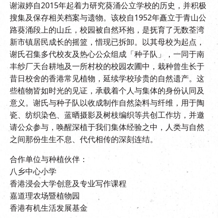
谢淑婷自2015年起着力研究葵涌公立学校的历史，并积极
搜集及保存相关档案与遗物。该校自1952年矗立于青山公
路葵涌段上的山丘，校园被自然环抱，是抚育了无数荃湾
新市镇居民成长的摇篮，惜现已拆卸。以其母校为起点，
谢氏召集多代校友及热心公众组成「种子队」，一同于南
丰纱厂天台耕地及一所村校的校园农圃中，栽种曾生长于
昔日校舍的香港常见植物，延续学校珍贵的自然遗产。这
些植物皆如时光的见证，承载着个人与集体的身份认同及
意义。谢氏与种子队以收成制作自然染料与纤维，用于陶
瓷、纺织染色、蓝晒摄影及树枝编织等共创工作坊，并邀
请公众参与，唤醒深植于我们集体经验之中，人类与自然
之间那份生生不息、代代相传的深刻连结。
合作单位与种植伙伴：
八乡中心小学
香港浸会大学创意及专业写作课程
嘉道理农场暨植物园
香港有机生活发展基金