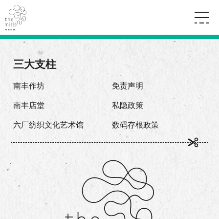
传承与历史
愿景
关于南丰纱厂
三大支柱
三大支柱
店堂指南
媒体中心
商店
南丰店堂
南丰作坊
免责声明
联络我们
活动
餐饮
南丰店堂
私隐政策
景点
世界之約
活动
活动场地
活化与保育
六厂纺织文化艺术馆
数码存根政策
展覽
走进南丰纱厂
体验
走进南丰纱厂
CHAT六厂
开放时间及位置
到访我们
南丰作坊
穿梭巴士服务
其他體驗
停车场
NF TOUCH