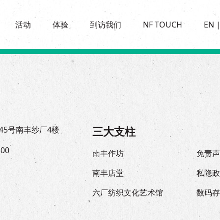
景点
活动
活化与保育
开放时间及位置
活动
体验
到访我们
NF TOUCH
EN
世界之約
走进南丰纱厂
穿梭巴士服务
展覽
CHAT六厂
停车场
走进南丰纱厂
南丰作坊
其他體驗
三大支柱
45号南丰纱厂4楼
300
南丰作坊
免责
南丰店堂
私隐
六厂纺织文化艺术馆
数码