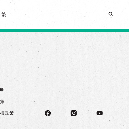
|
繁
声明
政策
存根政策