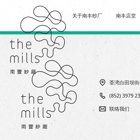
传承与历史
店堂指南
愿景
关于南丰纱厂
南丰店堂
商店
三大支柱
餐饮
媒体中心
活动场地
联络我们
荃湾白田坝街
(852) 3979 2
联络我们