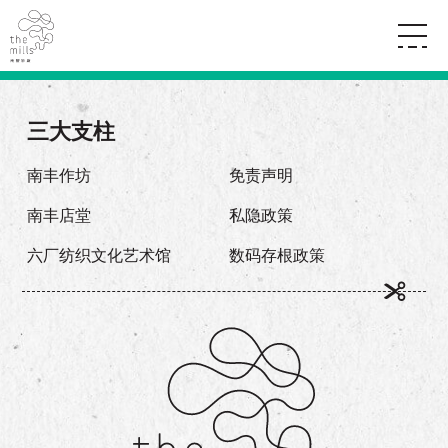
传承与历史
愿景
关于南丰纱厂
三大支柱
三大支柱
店堂指南
媒体中心
商店
南丰店堂
南丰作坊
免责声明
联络我们
活动
餐饮
南丰店堂
私隐政策
景点
世界之約
活动
活动场地
活化与保育
六厂纺织文化艺术馆
数码存根政策
展覽
走进南丰纱厂
体验
走进南丰纱厂
CHAT六厂
开放时间及位置
到访我们
南丰作坊
穿梭巴士服务
其他體驗
停车场
NF TOUCH