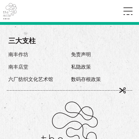
传承与历史
愿景
关于南丰纱厂
三大支柱
三大支柱
店堂指南
媒体中心
商店
南丰店堂
南丰作坊
免责声明
联络我们
活动
餐饮
南丰店堂
私隐政策
景点
世界之約
活动
活动场地
活化与保育
六厂纺织文化艺术馆
数码存根政策
展覽
走进南丰纱厂
体验
走进南丰纱厂
CHAT六厂
开放时间及位置
到访我们
南丰作坊
穿梭巴士服务
其他體驗
停车场
NF TOUCH