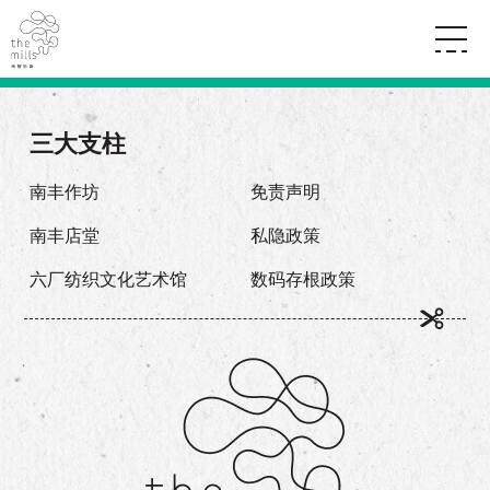
传承与历史
愿景
关于南丰纱厂
三大支柱
三大支柱
店堂指南
媒体中心
商店
南丰店堂
南丰作坊
免责声明
联络我们
活动
餐饮
南丰店堂
私隐政策
景点
世界之約
活动
活动场地
活化与保育
六厂纺织文化艺术馆
数码存根政策
展覽
走进南丰纱厂
体验
走进南丰纱厂
CHAT六厂
开放时间及位置
到访我们
南丰作坊
穿梭巴士服务
其他體驗
停车场
NF TOUCH