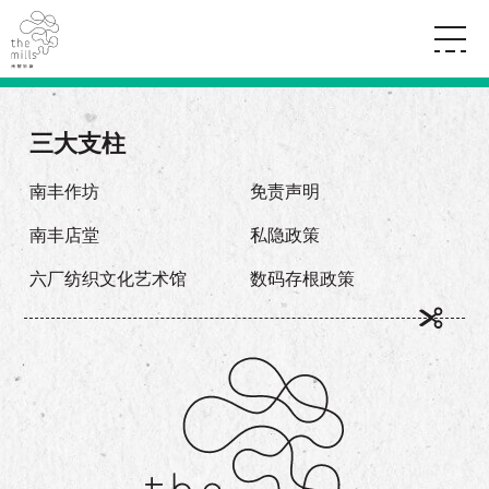
传承与历史
愿景
关于南丰纱厂
三大支柱
三大支柱
店堂指南
媒体中心
商店
南丰店堂
南丰作坊
免责声明
联络我们
活动
餐饮
南丰店堂
私隐政策
景点
世界之約
活动
活动场地
活化与保育
六厂纺织文化艺术馆
数码存根政策
展覽
走进南丰纱厂
体验
走进南丰纱厂
CHAT六厂
开放时间及位置
到访我们
南丰作坊
穿梭巴士服务
其他體驗
停车场
NF TOUCH