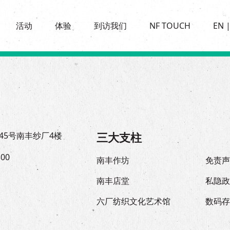
景点
活动
活化与保育
开放时间及位置
活动
体验
到访我们
NF TOUCH
EN
世界之約
走进南丰纱厂
穿梭巴士服务
展覽
CHAT六厂
停车场
走进南丰纱厂
南丰作坊
其他體驗
三大支柱
45号南丰纱厂4楼
300
南丰作坊
免责
南丰店堂
私隐
六厂纺织文化艺术馆
数码