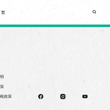
|
繁
声明
政策
存根政策