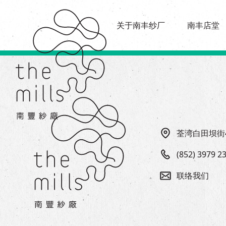
传承与历史
店堂指南
愿景
关于南丰纱厂
南丰店堂
商店
三大支柱
餐饮
媒体中心
活动场地
联络我们
荃湾白田坝街
(852) 3979 2
联络我们