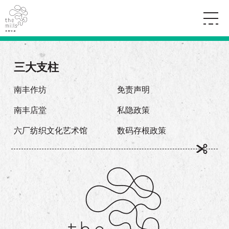
传承与历史
愿景
关于南丰纱厂
三大支柱
三大支柱
店堂指南
媒体中心
商店
南丰店堂
南丰作坊
免责声明
联络我们
活动
餐饮
南丰店堂
私隐政策
景点
世界之約
活动
活动场地
活化与保育
六厂纺织文化艺术馆
数码存根政策
展覽
走进南丰纱厂
体验
走进南丰纱厂
CHAT六厂
开放时间及位置
到访我们
南丰作坊
穿梭巴士服务
其他體驗
停车场
NF TOUCH