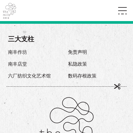
传承与历史
愿景
关于南丰纱厂
三大支柱
三大支柱
店堂指南
媒体中心
商店
南丰店堂
南丰作坊
免责声明
联络我们
活动
餐饮
南丰店堂
私隐政策
景点
世界之約
活动
活动场地
活化与保育
六厂纺织文化艺术馆
数码存根政策
展覽
走进南丰纱厂
体验
走进南丰纱厂
CHAT六厂
开放时间及位置
到访我们
南丰作坊
穿梭巴士服务
其他體驗
停车场
NF TOUCH