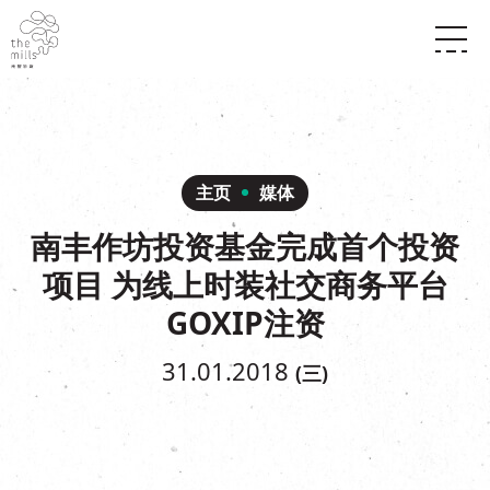
传承与历史
愿景
关于南丰纱厂
三大支柱
店堂指南
媒体中心
商店
南丰店堂
主页
媒体
联络我们
活动
餐饮
南丰作坊投资基金完成首个投资
景点
世界之約
活动
活动场地
项目 为线上时装社交商务平台
活化与保育
展覽
走进南丰纱厂
体验
走进南丰纱厂
GOXIP注资
CHAT六厂
开放时间及位置
31.01.2018
(三)
到访我们
南丰作坊
穿梭巴士服务
其他體驗
停车场
NF TOUCH