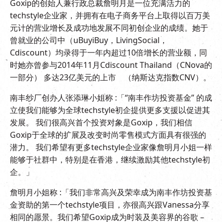
Goxip的创始人兼行政总裁詹明月是一位充满活力的
techstyle企业家，并拥有在电子商务平台上取得以百万美
元计的营业增长及成功地发展不同初创企业的成绩。她于
曾就业的公司中（uBuyiBuy，LivingSocial，
Cdiscount）均录得于一年内超过10倍增长的营业额，同
时她亦曾参与2014年11月Cdiscount Thailand（CNova的
一部分） 多达23亿美元的上市 （纳斯达克指数CNV）。
南丰纱厂创办人张添琳小姐称 :「“南丰作坊投资基金” 的成
立使我们能够为全球techstyle初企提供更多支援以促进其
发展。 我们很高兴首个投资对象是Goxip，我们相信
Goxip于全球的扩展及改变时尚零售模式方面具有很强的
潜力。 我们希望有更多techstyle企业家像詹明月小姐一样
能够于社群中，特别是在香港，继续激励其他techstyle初
企。」
詹明月小姐称 :「我们非常高兴及荣幸成为南丰作坊投资基
金资助的第一个techstyle项目，亦很高兴跟Vanessa分享
相同的愿景。我们希望Goxip成为时装及美容界的谷歌 –