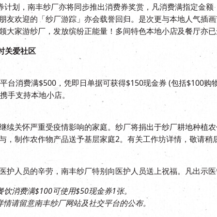
消费券计划，南丰纱厂亦将同步推出消费券奖赏，凡消费满指定金额，
友欢迎的「纱厂游踪」亦会载誉回归。是次更与本地人气插画节Isa
领大家游纱厂，发放缤纷正能量！多间特色本地小店及餐厅亦已
同时关爱社区
台消费满$500，凭即日单据可获得$150现金券 (包括$100
家携手支持本地小店。
继续关怀严重受疫情影响的家庭。纱厂将捐出于纱厂耕地种植农
与，制作农作物产品送予基层家庭2。有关工作坊详情，敬请稍
医护人员的辛劳，南丰纱厂特别向医护人员送上祝福。凡出示医管
餐饮消费满$100可使用$50现金券1张。
详情请留意南丰纱厂网站及社交平台的公布。