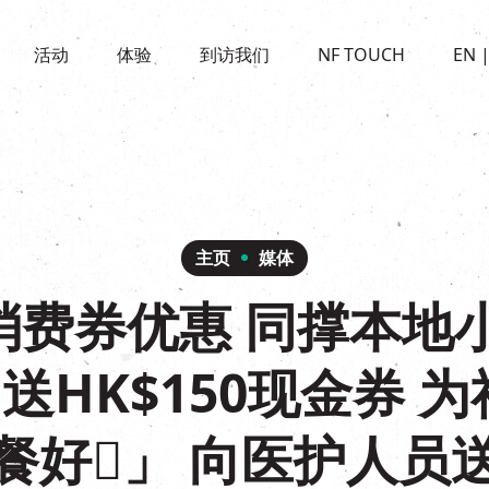
景点
活动
活化与保育
开放时间及位置
活动
体验
到访我们
NF TOUCH
EN
世界之約
走进南丰纱厂
穿梭巴士服务
展覽
CHAT六厂
停车场
走进南丰纱厂
南丰作坊
其他體驗
主页
媒体
消费券优惠 同撑本地小
0即送HK$150现金券 
餐好𩠌」 向医护人员