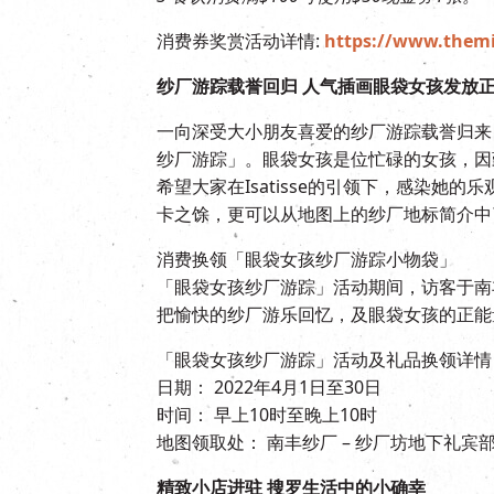
消费券奖赏活动详情:
https://www.themi
纱厂游踪载誉回归 人气插画眼袋女孩发放
一向深受大小朋友喜爱的纱厂游踪载誉归来，更
纱厂游踪」。眼袋女孩是位忙碌的女孩，因勤
希望大家在Isatisse的引领下，感染
卡之馀，更可以从地图上的纱厂地标简介中
消费换领「眼袋女孩纱厂游踪小物袋」
「眼袋女孩纱厂游踪」活动期间，访客于南丰
把愉快的纱厂游乐回忆，及眼袋女孩的正能
「眼袋女孩纱厂游踪」活动及礼品换领详情
日期： 2022年4月1日至30日
时间： 早上10时至晚上10时
地图领取处： 南丰纱厂 – 纱厂坊地下礼宾
精致小店进驻 搜罗生活中的小确幸