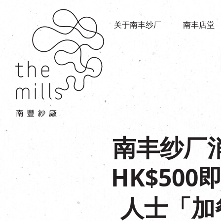
传承与历史
店堂指南
愿景
关于南丰纱厂
南丰店堂
商店
三大支柱
餐饮
媒体中心
活动场地
联络我们
南丰纱厂
HK$50
人士「加