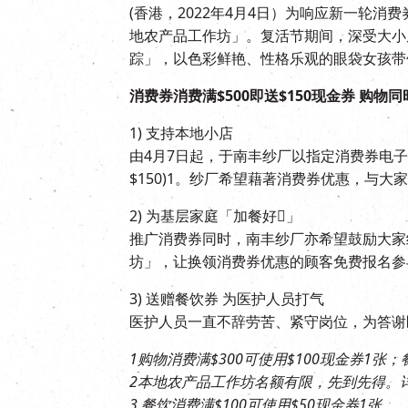
(香港，2022年4月4日）为响应新一轮
地农产品工作坊」。复活节期间，深受大小朋
踪」，以色彩鲜艳、性格乐观的眼袋女孩带
消费券消费满$500即送$150现金券 购物
1) 支持本地小店
由4月7日起，于南丰纱厂以指定消费券电子平
$150)1。纱厂希望藉著消费券优惠，与大
2) 为基层家庭「加餐好𩠌」
推广消费券同时，南丰纱厂亦希望鼓励大家
坊」，让换领消费券优惠的顾客免费报名参
3) 送赠餐饮券 为医护人员打气
医护人员一直不辞劳苦、紧守岗位，为答谢
1购物消费满$300可使用$100现金券1张；
2本地农产品工作坊名额有限，先到先得。
3 餐饮消费满$100可使用$50现金券1张。