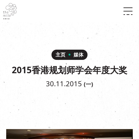
传承与历史
愿景
关于南丰纱厂
三大支柱
店堂指南
媒体中心
商店
南丰店堂
主页
媒体
联络我们
活动
餐饮
2015香港规划师学会年度大奖
景点
世界之約
活动
活动场地
活化与保育
展覽
30.11.2015
(一)
走进南丰纱厂
体验
走进南丰纱厂
CHAT六厂
开放时间及位置
到访我们
南丰作坊
穿梭巴士服务
其他體驗
停车场
NF TOUCH