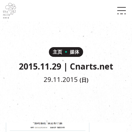
传承与历史
愿景
关于南丰纱厂
三大支柱
店堂指南
媒体中心
商店
南丰店堂
主页
媒体
联络我们
活动
餐饮
2015.11.29 | Cnarts.net
景点
世界之約
活动
活动场地
活化与保育
展覽
29.11.2015
(日)
走进南丰纱厂
体验
走进南丰纱厂
CHAT六厂
开放时间及位置
到访我们
南丰作坊
穿梭巴士服务
其他體驗
停车场
NF TOUCH