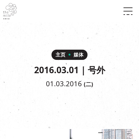
传承与历史
愿景
关于南丰纱厂
三大支柱
店堂指南
媒体中心
商店
南丰店堂
主页
媒体
联络我们
活动
餐饮
2016.03.01 | 号外
景点
世界之約
活动
活动场地
活化与保育
展覽
01.03.2016
(二)
走进南丰纱厂
体验
走进南丰纱厂
CHAT六厂
开放时间及位置
到访我们
南丰作坊
穿梭巴士服务
其他體驗
停车场
NF TOUCH