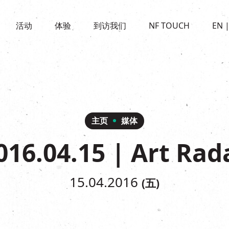
景点
活动
活化与保育
开放时间及位置
活动
体验
到访我们
NF TOUCH
EN
世界之約
走进南丰纱厂
穿梭巴士服务
展覽
CHAT六厂
停车场
走进南丰纱厂
南丰作坊
其他體驗
主页
媒体
016.04.15 | Art Rad
15.04.2016
(五)