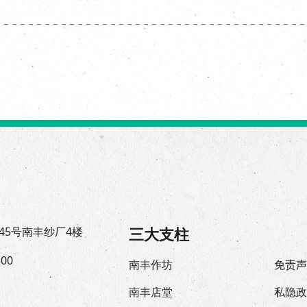
三大支柱
45号南丰纱厂4楼
300
南丰作坊
免责
南丰店堂
私隐