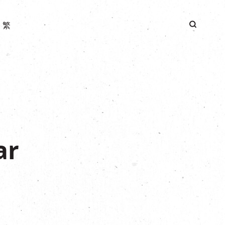
|
繁
ar