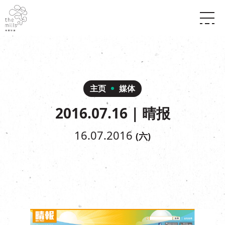
传承与历史
愿景
关于南丰纱厂
三大支柱
店堂指南
媒体中心
商店
南丰店堂
主页
媒体
联络我们
活动
餐饮
2016.07.16 | 晴报
景点
世界之約
活动
活动场地
活化与保育
展覽
16.07.2016
(六)
走进南丰纱厂
体验
走进南丰纱厂
CHAT六厂
开放时间及位置
到访我们
南丰作坊
穿梭巴士服务
其他體驗
停车场
NF TOUCH