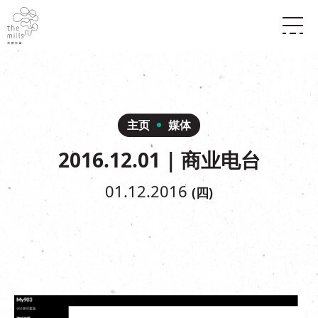
传承与历史
愿景
关于南丰纱厂
三大支柱
店堂指南
媒体中心
商店
南丰店堂
主页
媒体
联络我们
活动
餐饮
2016.12.01 | 商业电台
景点
世界之約
活动
活动场地
活化与保育
展覽
01.12.2016
(四)
走进南丰纱厂
体验
走进南丰纱厂
CHAT六厂
开放时间及位置
到访我们
南丰作坊
穿梭巴士服务
其他體驗
停车场
NF TOUCH