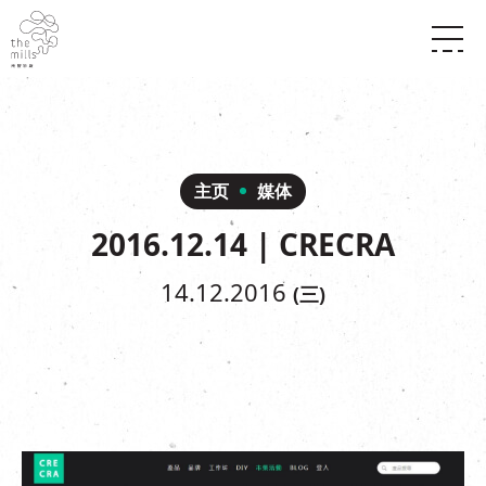
传承与历史
愿景
关于南丰纱厂
三大支柱
店堂指南
媒体中心
商店
南丰店堂
主页
媒体
联络我们
活动
餐饮
2016.12.14 | CRECRA
景点
世界之約
活动
活动场地
活化与保育
展覽
14.12.2016
(三)
走进南丰纱厂
体验
走进南丰纱厂
CHAT六厂
开放时间及位置
到访我们
南丰作坊
穿梭巴士服务
其他體驗
停车场
NF TOUCH