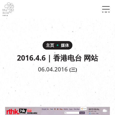
传承与历史
愿景
关于南丰纱厂
三大支柱
店堂指南
媒体中心
商店
南丰店堂
主页
媒体
联络我们
活动
餐饮
2016.4.6 | 香港电台 网站
景点
世界之約
活动
活动场地
活化与保育
展覽
06.04.2016
(三)
走进南丰纱厂
体验
走进南丰纱厂
CHAT六厂
开放时间及位置
到访我们
南丰作坊
穿梭巴士服务
其他體驗
停车场
NF TOUCH