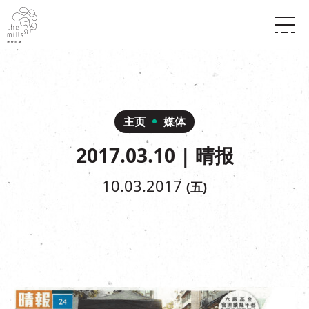
传承与历史
愿景
关于南丰纱厂
三大支柱
店堂指南
媒体中心
商店
南丰店堂
主页
媒体
联络我们
活动
餐饮
2017.03.10 | 晴报
景点
世界之約
活动
活动场地
活化与保育
展覽
10.03.2017
(五)
走进南丰纱厂
体验
走进南丰纱厂
CHAT六厂
开放时间及位置
到访我们
南丰作坊
穿梭巴士服务
其他體驗
停车场
NF TOUCH