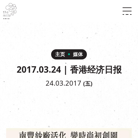
传承与历史
愿景
关于南丰纱厂
三大支柱
店堂指南
媒体中心
商店
南丰店堂
主页
媒体
联络我们
活动
餐饮
2017.03.24 | 香港经济日报
景点
世界之約
活动
活动场地
活化与保育
展覽
24.03.2017
(五)
走进南丰纱厂
体验
走进南丰纱厂
CHAT六厂
开放时间及位置
到访我们
南丰作坊
穿梭巴士服务
其他體驗
停车场
NF TOUCH