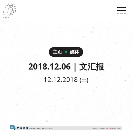
传承与历史
愿景
关于南丰纱厂
三大支柱
店堂指南
媒体中心
商店
南丰店堂
主页
媒体
联络我们
活动
餐饮
2018.12.06 | 文汇报
景点
世界之約
活动
活动场地
活化与保育
展覽
12.12.2018
(三)
走进南丰纱厂
体验
走进南丰纱厂
CHAT六厂
开放时间及位置
到访我们
南丰作坊
穿梭巴士服务
其他體驗
停车场
NF TOUCH