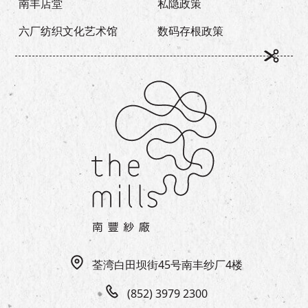
南丰店堂
私隐政策
六厂纺织文化艺术馆
数码存根政策
荃湾白田坝街45号南丰纱厂4楼
(852) 3979 2300