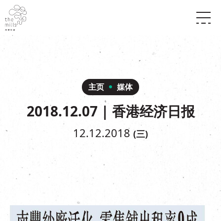
传承与历史
愿景
关于南丰纱厂
三大支柱
店堂指南
媒体中心
商店
南丰店堂
主页
媒体
联络我们
活动
餐饮
2018.12.07 | 香港经济日报
景点
世界之約
活动
活动场地
活化与保育
展覽
12.12.2018
(三)
走进南丰纱厂
体验
走进南丰纱厂
CHAT六厂
开放时间及位置
到访我们
南丰作坊
穿梭巴士服务
其他體驗
停车场
NF TOUCH