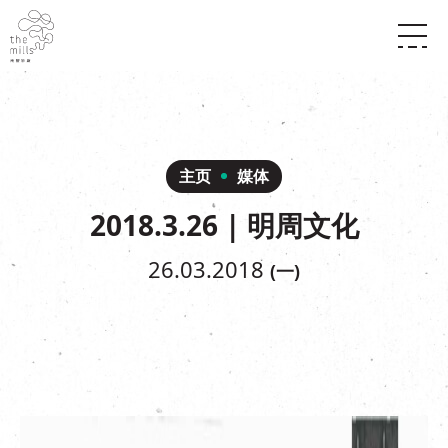
传承与历史
愿景
关于南丰纱厂
三大支柱
店堂指南
媒体中心
商店
南丰店堂
主页
媒体
联络我们
活动
餐饮
2018.3.26 | 明周文化
景点
世界之約
活动
活动场地
活化与保育
展覽
26.03.2018
(一)
走进南丰纱厂
体验
走进南丰纱厂
CHAT六厂
开放时间及位置
到访我们
南丰作坊
穿梭巴士服务
其他體驗
停车场
NF TOUCH