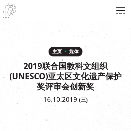
传承与历史
愿景
关于南丰纱厂
三大支柱
店堂指南
媒体中心
商店
南丰店堂
主页
媒体
联络我们
活动
餐饮
2019联合国教科文组织
景点
世界之約
活动
活动场地
(UNESCO)亚太区文化遗产保护
活化与保育
展覽
走进南丰纱厂
体验
走进南丰纱厂
奖评审会创新奖
CHAT六厂
开放时间及位置
16.10.2019
(三)
到访我们
南丰作坊
穿梭巴士服务
其他體驗
停车场
NF TOUCH