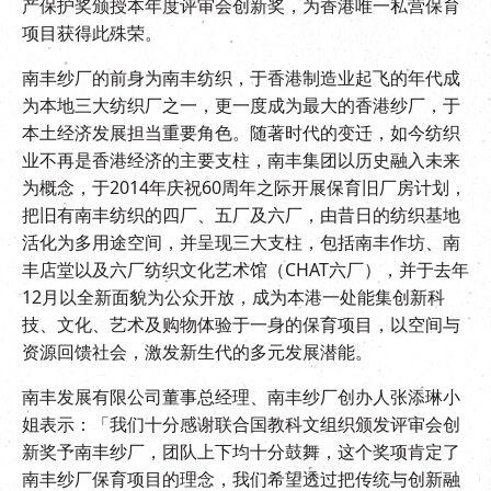
产保护奖颁授本年度评审会创新奖，为香港唯一私营保育
项目获得此殊荣。
南丰纱厂的前身为南丰纺织，于香港制造业起飞的年代成
为本地三大纺织厂之一，更一度成为最大的香港纱厂，于
本土经济发展担当重要角色。随著时代的变迁，如今纺织
业不再是香港经济的主要支柱，南丰集团以历史融入未来
为概念，于2014年庆祝60周年之际开展保育旧厂房计划，
把旧有南丰纺织的四厂、五厂及六厂，由昔日的纺织基地
活化为多用途空间，并呈现三大支柱，包括南丰作坊、南
丰店堂以及六厂纺织文化艺术馆（CHAT六厂），并于去年
12月以全新面貌为公众开放，成为本港一处能集创新科
技、文化、艺术及购物体验于一身的保育项目，以空间与
资源回馈社会，激发新生代的多元发展潜能。
南丰发展有限公司董事总经理、南丰纱厂创办人张添琳小
姐表示：「我们十分感谢联合国教科文组织颁发评审会创
新奖予南丰纱厂，团队上下均十分鼓舞，这个奖项肯定了
南丰纱厂保育项目的理念，我们希望透过把传统与创新融