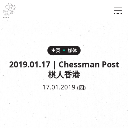
传承与历史
愿景
关于南丰纱厂
三大支柱
店堂指南
媒体中心
商店
南丰店堂
主页
媒体
联络我们
活动
餐饮
2019.01.17 | Chessman Post
景点
世界之約
活动
活动场地
棋人香港
活化与保育
展覽
走进南丰纱厂
体验
走进南丰纱厂
17.01.2019
(四)
CHAT六厂
开放时间及位置
到访我们
南丰作坊
穿梭巴士服务
其他體驗
停车场
NF TOUCH