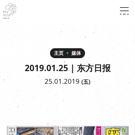
传承与历史
愿景
关于南丰纱厂
三大支柱
店堂指南
媒体中心
商店
南丰店堂
主页
媒体
联络我们
活动
餐饮
2019.01.25 | 东方日报
景点
世界之約
活动
活动场地
活化与保育
展覽
25.01.2019
(五)
走进南丰纱厂
体验
走进南丰纱厂
CHAT六厂
开放时间及位置
到访我们
南丰作坊
穿梭巴士服务
其他體驗
停车场
NF TOUCH