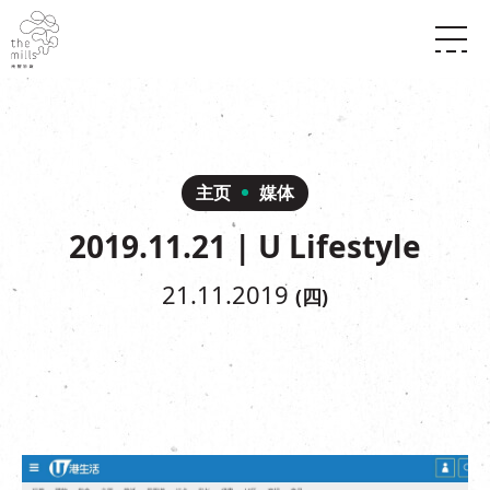
传承与历史
愿景
关于南丰纱厂
三大支柱
店堂指南
媒体中心
商店
南丰店堂
主页
媒体
联络我们
活动
餐饮
2019.11.21 | U Lifestyle
景点
世界之約
活动
活动场地
活化与保育
展覽
21.11.2019
(四)
走进南丰纱厂
体验
走进南丰纱厂
CHAT六厂
开放时间及位置
到访我们
南丰作坊
穿梭巴士服务
其他體驗
停车场
NF TOUCH