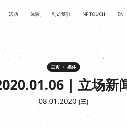
景点
活动
活化与保育
开放时间及位置
活动
体验
到访我们
NF TOUCH
EN
世界之約
走进南丰纱厂
穿梭巴士服务
展覽
CHAT六厂
停车场
走进南丰纱厂
南丰作坊
其他體驗
主页
媒体
2020.01.06 | 立场新
08.01.2020
(三)