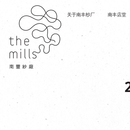
传承与历史
店堂指南
愿景
关于南丰纱厂
南丰店堂
商店
三大支柱
餐饮
媒体中心
活动场地
联络我们