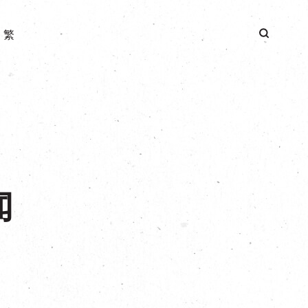
|
繁
闻