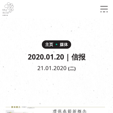
传承与历史
愿景
关于南丰纱厂
三大支柱
店堂指南
媒体中心
商店
南丰店堂
主页
媒体
联络我们
活动
餐饮
2020.01.20 | 信报
景点
世界之約
活动
活动场地
活化与保育
展覽
21.01.2020
(二)
走进南丰纱厂
体验
走进南丰纱厂
CHAT六厂
开放时间及位置
到访我们
南丰作坊
穿梭巴士服务
其他體驗
停车场
NF TOUCH