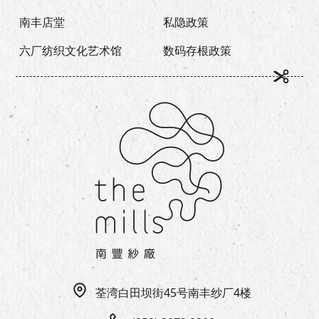
南丰店堂
私隐政策
六厂纺织文化艺术馆
数码存根政策
荃湾白田坝街45号南丰纱厂4楼