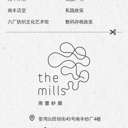
南丰店堂
私隐政策
六厂纺织文化艺术馆
数码存根政策
荃湾白田坝街45号南丰纱厂4楼