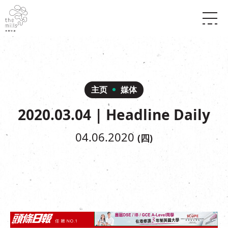
传承与历史
愿景
关于南丰纱厂
三大支柱
店堂指南
媒体中心
商店
南丰店堂
主页
媒体
联络我们
活动
餐饮
2020.03.04 | Headline Daily
景点
世界之約
活动
活动场地
活化与保育
展覽
04.06.2020
(四)
走进南丰纱厂
体验
走进南丰纱厂
CHAT六厂
开放时间及位置
到访我们
南丰作坊
穿梭巴士服务
其他體驗
停车场
NF TOUCH