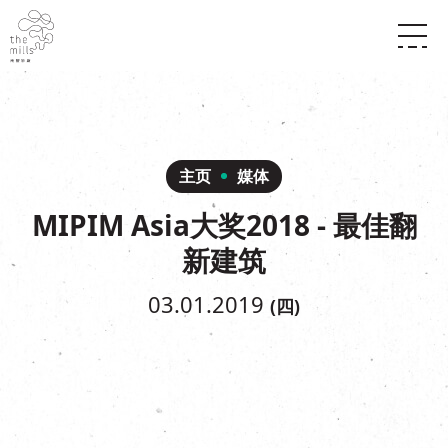
传承与历史
愿景
关于南丰纱厂
三大支柱
店堂指南
媒体中心
商店
南丰店堂
主页
媒体
联络我们
活动
餐饮
MIPIM Asia大奖2018 - 最佳翻
景点
世界之約
活动
活动场地
新建筑
活化与保育
展覽
走进南丰纱厂
体验
走进南丰纱厂
03.01.2019
(四)
CHAT六厂
开放时间及位置
到访我们
南丰作坊
穿梭巴士服务
其他體驗
停车场
NF TOUCH