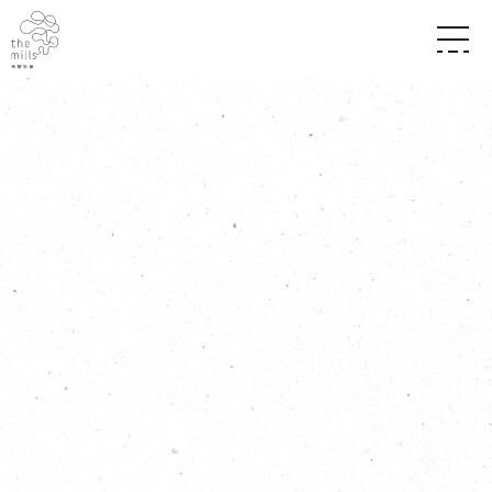
传承与历史
愿景
关于南丰纱厂
三大支柱
店堂指南
媒体中心
商店
南丰店堂
联络我们
活动
餐饮
景点
世界之約
活动
活动场地
活化与保育
展覽
走进南丰纱厂
体验
走进南丰纱厂
CHAT六厂
开放时间及位置
到访我们
南丰作坊
穿梭巴士服务
其他體驗
停车场
NF TOUCH