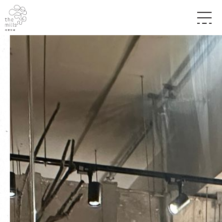
传承与历史
愿景
关于南丰纱厂
三大支柱
店堂指南
媒体中心
商店
南丰店堂
联络我们
活动
餐饮
景点
世界之約
活动
活动场地
活化与保育
展覽
走进南丰纱厂
体验
走进南丰纱厂
CHAT六厂
开放时间及位置
到访我们
南丰作坊
穿梭巴士服务
其他體驗
停车场
NF TOUCH