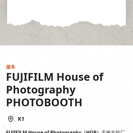
服务
FUJIFILM House of
Photography
PHOTOBOOTH
K1
FUJIFILM House of Photography
（
HOP
）
于南丰纱厂