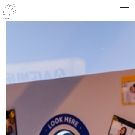
传承与历史
愿景
关于南丰纱厂
三大支柱
店堂指南
媒体中心
商店
南丰店堂
联络我们
活动
餐饮
景点
世界之約
活动
活动场地
活化与保育
展覽
走进南丰纱厂
体验
走进南丰纱厂
CHAT六厂
开放时间及位置
到访我们
南丰作坊
穿梭巴士服务
其他體驗
停车场
NF TOUCH