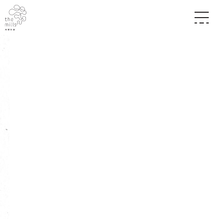
传承与历史
愿景
关于南丰纱厂
三大支柱
店堂指南
媒体中心
商店
南丰店堂
联络我们
活动
餐饮
景点
世界之約
活动
活动场地
活化与保育
展覽
走进南丰纱厂
体验
走进南丰纱厂
CHAT六厂
开放时间及位置
到访我们
南丰作坊
穿梭巴士服务
其他體驗
停车场
NF TOUCH