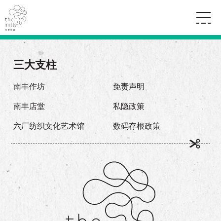
传承与历史
愿景
关于南丰纱厂
三大支柱
三大支柱
店堂指南
媒体中心
商店
南丰店堂
南丰作坊
免责声明
联络我们
活动
餐饮
南丰店堂
私隐政策
景点
世界之約
活动
活动场地
活化与保育
六厂纺织文化艺术馆
数码存根政策
展覽
走进南丰纱厂
体验
走进南丰纱厂
CHAT六厂
开放时间及位置
到访我们
南丰作坊
穿梭巴士服务
其他體驗
停车场
NF TOUCH