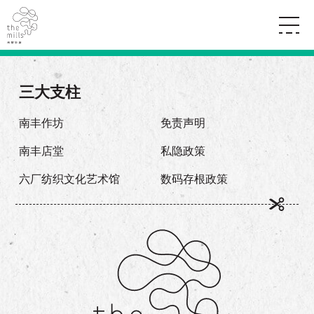
传承与历史
愿景
关于南丰纱厂
三大支柱
三大支柱
店堂指南
媒体中心
商店
南丰店堂
南丰作坊
免责声明
联络我们
活动
餐饮
南丰店堂
私隐政策
景点
世界之約
活动
活动场地
活化与保育
六厂纺织文化艺术馆
数码存根政策
展覽
走进南丰纱厂
体验
走进南丰纱厂
CHAT六厂
开放时间及位置
到访我们
南丰作坊
穿梭巴士服务
其他體驗
停车场
NF TOUCH