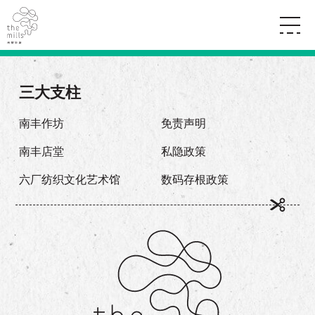
传承与历史
愿景
关于南丰纱厂
三大支柱
三大支柱
店堂指南
媒体中心
商店
南丰店堂
南丰作坊
免责声明
联络我们
活动
餐饮
南丰店堂
私隐政策
景点
世界之約
活动
活动场地
活化与保育
六厂纺织文化艺术馆
数码存根政策
展覽
走进南丰纱厂
体验
走进南丰纱厂
CHAT六厂
开放时间及位置
到访我们
南丰作坊
穿梭巴士服务
其他體驗
停车场
NF TOUCH