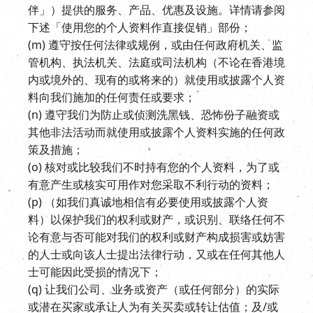
伴」）提供的服务、产品、优惠及设施。详情请参阅
下述「使用您的个人资料作直接促销」部份；
(m) 遵守按任何法律或规例，或由任何政府机关、监
管机构、执法机关、法庭或司法机构（不论在香港境
内或境外的、现有的或将来的）就使用或披露个人资
料向我们施加的任何责任或要求；
(n) 遵守我们为防止或侦测洗黑钱、恐怖份子融资或
其他非法活动而就使用或披露个人资料实施的任何政
策及措施；
(o) 核对或比较我们不时持有您的个人资料，为了或
有意产生或核实可用作对您采取不利行动的资料；
(p) （如我们真诚地相信有必要使用或披露个人资
料）以保护我们的权利或财产，或识别、联络任何不
论有意与否可能对我们的权利或财产构成损害或妨害
的人士或向该人士提出法律行动，又或在任何其他人
士可能因此受损的情况下；
(q) 让我们公司、业务或资产（或任何部分）的实际
或潜在买家或承让人为有关买卖或转让估值；及/或