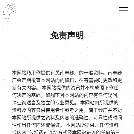
传承与历史
愿景
关于南丰纱厂
免责声明
三大支柱
店堂指南
媒体中心
商店
南丰店堂
联络我们
活动
餐饮
景点
世界之約
活动
活动场地
本网站乃用作提供有关南丰纱厂的一般资料。
南丰纱
活化与保育
展覽
厂会定期覆查本网站内的资料，在有需要时更改和更
走进南丰纱厂
体验
走进南丰纱厂
新有关内容。
本网站提供的资讯并不构成阁下作任
CHAT六厂
何决定的基础。
如阁下对本网站的内容有任何疑问,
开放时间及位置
请征询适当及独立的专业意见。
本网站内所提供的
到访我们
南丰作坊
穿梭巴士服务
资料及内容只供使用者作参考之用，南丰纱厂并不对
其他體驗
停车场
本网站所提供之资料及内容的准确性、可靠性或时间
NF TOUCH
性作出任何陈述或保证。
本网站所提供之任何资料
或内容 (包括透过连结方式经本网站进入的任何第三