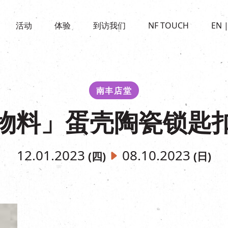
景点
活动
活化与保育
开放时间及位置
活动
体验
到访我们
NF TOUCH
EN
世界之約
走进南丰纱厂
穿梭巴士服务
展覽
CHAT六厂
停车场
走进南丰纱厂
南丰作坊
其他體驗
南丰店堂
物料」蛋壳陶瓷锁匙
12.01.2023
08.10.2023
(四)
(日)