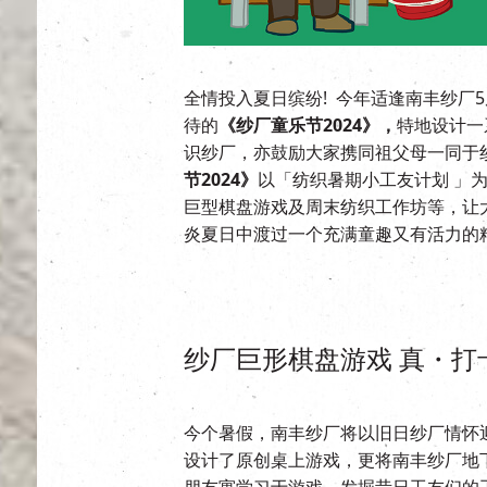
全情投入夏日缤纷! 今年适逢南丰纱厂
待的
《纱厂童乐节2024》，
特地设计一
识纱厂，亦鼓励大家携同祖父母一同于
节2024》
以「纺织暑期小工友计划 」
巨型棋盘游戏及周末纺织工作坊等，让
炎夏日中渡过一个充满童趣又有活力的
纱厂巨形棋盘游戏 真・打
今个暑假，南丰纱厂将以旧日纱厂情怀
设计了原创桌上游戏，更将南丰纱厂地
朋友寓学习于游戏，发掘昔日工友们的