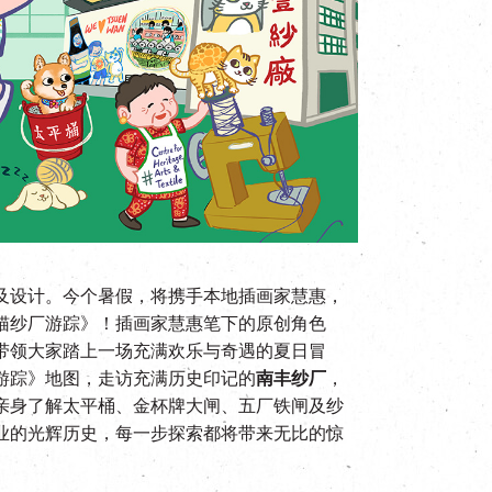
及设计。今个暑假，将携手本地插画家慧惠，
猫纱厂游踪》！插画家慧惠笔下的原创角色
带领大家踏上一场充满欢乐与奇遇的夏日冒
游踪》地图，走访充满历史印记的
南丰纱厂
，
亲身了解太平桶、金杯牌大闸、五厂铁闸及纱
业的光辉历史，每一步探索都将带来无比的惊