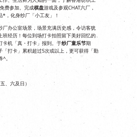
可免费参加。完成
棋盘
游戏及参观CHAT六厂，
品*，化身纱厂「小工友」！
纱厂办公室场景，场景充满历史感，令访客犹
上班经历！每位到场打卡拍照留下美好回忆的
打卡机「真・打卡」报到。于
纱厂童乐节
期
子「打卡」累积超过5次或以上，更可获得「勤
券^。
期五、六及日）