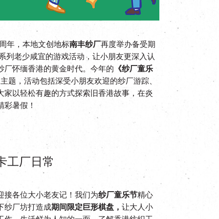
5周年，本地文创地标
南丰纱厂
再度举办备受期
系列老少咸宜的游戏活动，让小朋友更深入认
纱厂怀缅香港的黄金时代。今年的
《纱厂童乐
为主题，活动包括深受小朋友欢迎的纱厂游踪、
大家以轻松有趣的方式探索旧香港故事，在炎
精彩暑假！
卡工厂日常
迎接各位大小老友记！我们为
纱厂童乐节
精心
下纱厂坊打造成
期间限定巨
形棋盘
，
让大人小
工作、生活鲜为人知的一面，了解香港纺织工