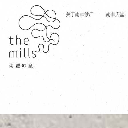
传承与历史
店堂指南
愿景
关于南丰纱厂
南丰店堂
商店
三大支柱
餐饮
媒体中心
活动场地
联络我们