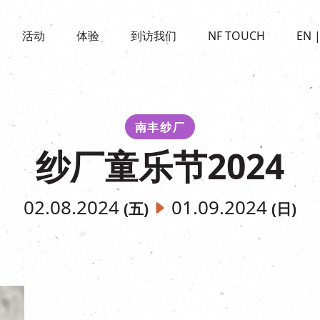
景点
活动
活化与保育
开放时间及位置
活动
体验
到访我们
NF TOUCH
EN
世界之約
走进南丰纱厂
穿梭巴士服务
展覽
CHAT六厂
停车场
走进南丰纱厂
南丰作坊
其他體驗
南丰纱厂
纱厂童乐节2024
02.08.2024
01.09.2024
(五)
(日)