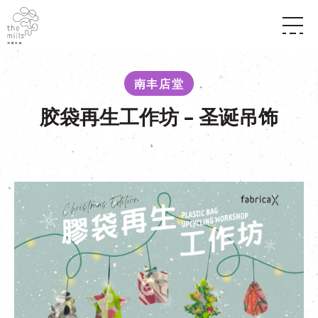
传承与历史
愿景
关于南丰纱厂
南丰店堂
三大支柱
店堂指南
媒体中心
胶袋再生工作坊 – 圣诞吊饰
商店
南丰店堂
联络我们
活动
餐饮
景点
世界之約
活动
活动场地
活化与保育
展覽
走进南丰纱厂
体验
走进南丰纱厂
CHAT六厂
开放时间及位置
到访我们
南丰作坊
穿梭巴士服务
其他體驗
停车场
NF TOUCH