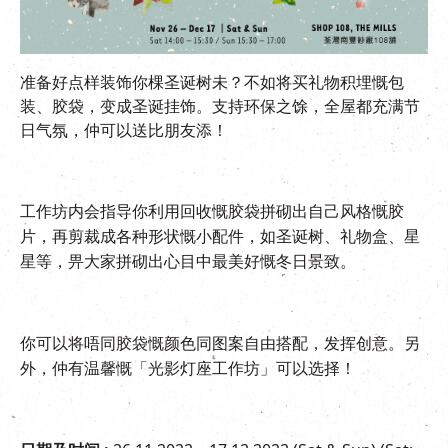
EN
|
繁
准备好点样装饰你棵圣诞树未？不如将买礼物积埋慨包
装、胶袋，变成圣诞挂饰。支持环保之馀，全屋都充满节
日气氛，仲可以送比朋友添！
工作坊内会指导你利用回收慨胶袋拼砌出自己风格慨胶
片，再剪裁成各种形状慨小配件，如圣诞树、礼物盒、星
星等，畀大家拼砌出心目中最美好慨冬日景致。
你可以将唔同胶袋慨颜色同图案自由搭配，发挥创意。另
外，仲有温馨慨「光影灯座工作坊」可以选择！