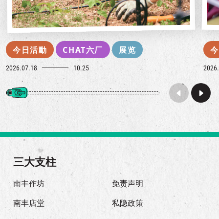
今日活動
CHAT六厂
展览
今
2026.07.18
10.25
2026.
三大支柱
南丰作坊
免责声明
南丰店堂
私隐政策