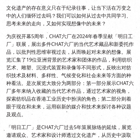
EN
|
繁
文化遗产的存在意义只在于纪录往事，让当下活在万变之
中的人们缅怀过去吗？我们可以如何从过去中共同学习、
思考未来的走向，又如何实现想像中的未来？
为庆祝开幕5周年，CHAT六厂在2024年春季呈献「明日工
厂」联展，展出多件CHAT六厂的当代艺术藏品和新委托作
品，以批判性思维审视过去，从而唤起对未来的想像。展
览汇集了19位亚洲背景的艺术家和团体的作品，利用纺织
艺术、雕塑、沉浸式装置和录像等不同形式，反映出对纺
织技术及材料、多样性、气候变化和社会未来等方面的种
种看法。是次展览大致分为两部分：第一部分展示CHAT六
厂多年来纳入收藏的当代艺术作品，通过艺术家的视角，
探索纺织品在香港工业历史中扮演的角色；第二部分则着
眼于现在和未来，运用崭新的媒介和技术来探讨各种议题
及观点。
「明日工厂」是CHAT六厂过去5年策展脉络的延续，展览
邀请观众、艺术家和设计师透过文化遗产，从历史中汲取