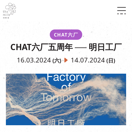
传承与历史
愿景
关于南丰纱厂
CHAT六厂
三大支柱
店堂指南
CHAT六厂五周年 ── 明日工厂
媒体中心
商店
南丰店堂
联络我们
活动
餐饮
16.03.2024
14.07.2024
(六)
(日)
景点
世界之約
活动
活动场地
活化与保育
展覽
走进南丰纱厂
体验
走进南丰纱厂
CHAT六厂
开放时间及位置
到访我们
南丰作坊
穿梭巴士服务
其他體驗
停车场
NF TOUCH