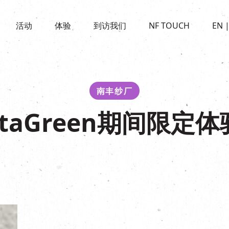
景点
活动
活化与保育
开放时间及位置
活动
体验
到访我们
NF TOUCH
EN
世界之約
走进南丰纱厂
穿梭巴士服务
展覽
CHAT六厂
停车场
走进南丰纱厂
南丰作坊
其他體驗
南丰纱厂
taGreen期间限定